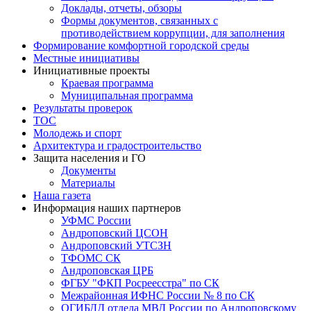
Доклады, отчеты, обзоры
Формы документов, связанных с
противодействием коррупции, для заполнения
Формирование комфортной городской среды
Местные инициативы
Инициативные проекты
Краевая программа
Муниципальная программа
Результаты проверок
ТОС
Молодежь и спорт
Архитектура и градостроительство
Защита населения и ГО
Документы
Материалы
Наша газета
Информация наших партнеров
УФМС России
Андроповский ЦСОН
Андроповский УТСЗН
ТФОМС СК
Андроповская ЦРБ
ФГБУ "ФКП Росреесстра" по СК
Межрайонная ИФНС России № 8 по СК
ОГИБДД отдела МВД России по Андроповскому