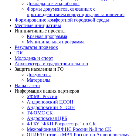
Доклады, отчеты, обзоры
Формы документов, связанных с
противодействием коррупции, для заполнения
Формирование комфортной городской среды
Местные инициативы
Инициативные проекты
Краевая программа
Муниципальная программа
Результаты проверок
ТОС
Молодежь и спорт
Архитектура и градостроительство
Защита населения и ГО
Документы
Материалы
Наша газета
Информация наших партнеров
УФМС России
Андроповский ЦСОН
Андроповский УТСЗН
ТФОМС СК
Андроповская ЦРБ
ФГБУ "ФКП Росреесстра" по СК
Межрайонная ИФНС России № 8 по СК
ОГИБДД отдела МВД России по Андроповскому