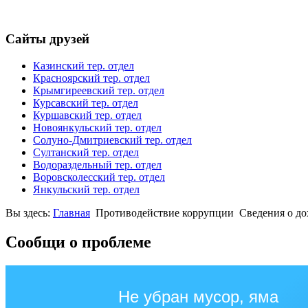
Сайты друзей
Казинский тер. отдел
Красноярский тер. отдел
Крымгиреевский тер. отдел
Курсавский тер. отдел
Куршавский тер. отдел
Новоянкульский тер. отдел
Солуно-Дмитриевский тер. отдел
Султанский тер. отдел
Водораздельный тер. отдел
Воровсколесский тер. отдел
Янкульский тер. отдел
Вы здесь:
Главная
Противодействие коррупции
Сведения о до
Сообщи о проблеме
Не убран мусор, яма