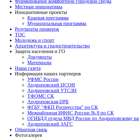
Формирование комфортной городской среды
Местные инициативы
Инициативные проекты
Краевая программа
Муниципальная программа
Результаты проверок
ТОС
Молодежь и спорт
Архитектура и градостроительство
Защита населения и ГО
Документы
Материалы
Наша газета
Информация наших партнеров
УФМС России
Андроповский ЦСОН
Андроповский УТСЗН
ТФОМС СК
Андроповская ЦРБ
ФГБУ "ФКП Росреесстра" по СК
Межрайонная ИФНС России № 8 по СК
ОГИБДД отдела МВД России по Андроповскому ра
Андроповский ЗАГС
Обратная связь
Фотогалерея