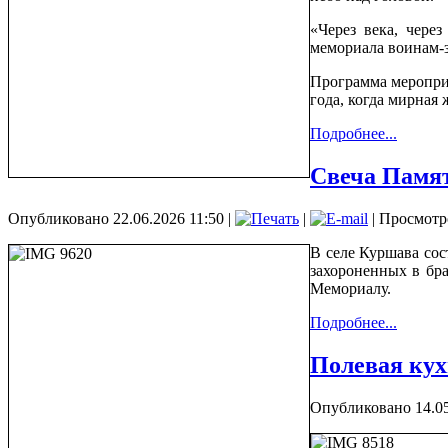
«Через века, чере
мемориала воинам-з
Программа меропри
года, когда мирная
Подробнее...
Свеча Памя
Опубликовано 22.06.2026 11:50
|
|
| Просмотр
В селе Куршава сос
захороненных в бр
Мемориалу.
Подробнее...
Полевая ку
Опубликовано 14.05