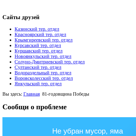
Сайты друзей
Казинский тер. отдел
Красноярский тер. отдел
Крымгиреевский тер. отдел
Курсавский тер. отдел
Куршавский тер. отдел
Новоянкульский тер. отдел
Солуно-Дмитриевский тер. отдел
Султанский тер. отдел
Водораздельный тер. отдел
Воровсколесский тер. отдел
Янкульский тер. отдел
Вы здесь:
Главная
81-годовщина Победы
Сообщи о проблеме
Не убран мусор, яма