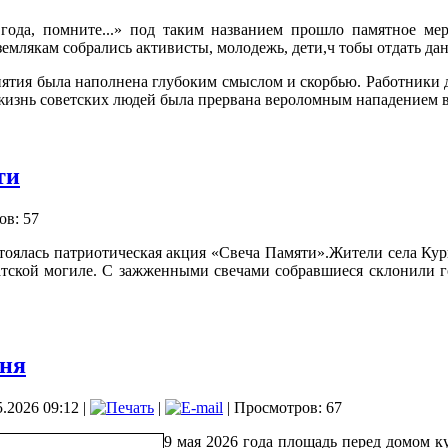
з года, помните...» под таким названием прошло памятное м
емлякам собрались активисты, молодежь, дети,ч тобы отдать да
ятия была наполнена глубоким смыслом и скорбью. Работники 
 жизнь советских людей была прервана вероломным нападением в
ти
ов: 57
тоялась патриотическая акция «Свеча Памяти».Жители села Курш
атской могиле. С зажженными свечами собравшиеся склонили г
хня
.2026 09:12
|
|
| Просмотров: 67
9 мая 2026 года площадь перед домом к