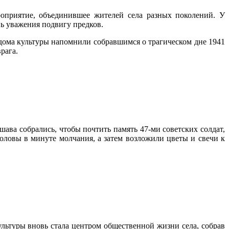
ероприятие, объединившее жителей села разных поколений. У
нь уважения подвигу предков.
дома культуры напомнили собравшимся о трагическом дне 1941
рага.
ава собрались, чтобы почтить память 47-ми советских солдат,
оловы в минуте молчания, а затем возложили цветы и свечи к
ультуры вновь стала центром общественной жизни села, собрав