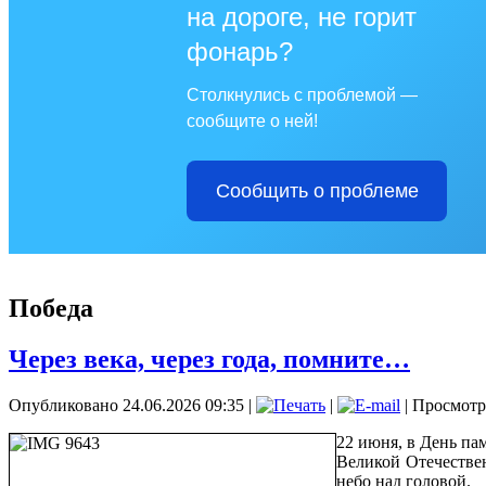
на дороге, не горит
фонарь?
Столкнулись с проблемой —
сообщите о ней!
Сообщить о проблеме
Победа
Через века, через года, помните…
Опубликовано 24.06.2026 09:35
|
|
| Просмотр
22 июня, в День па
Великой Отечествен
небо над головой.