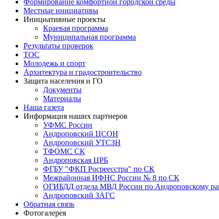
Формирование комфортной городской среды
Местные инициативы
Инициативные проекты
Краевая программа
Муниципальная программа
Результаты проверок
ТОС
Молодежь и спорт
Архитектура и градостроительство
Защита населения и ГО
Документы
Материалы
Наша газета
Информация наших партнеров
УФМС России
Андроповский ЦСОН
Андроповский УТСЗН
ТФОМС СК
Андроповская ЦРБ
ФГБУ "ФКП Росреесстра" по СК
Межрайонная ИФНС России № 8 по СК
ОГИБДД отдела МВД России по Андроповскому ра
Андроповский ЗАГС
Обратная связь
Фотогалерея