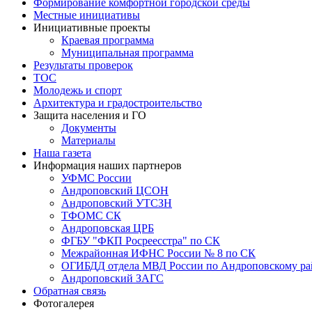
Формирование комфортной городской среды
Местные инициативы
Инициативные проекты
Краевая программа
Муниципальная программа
Результаты проверок
ТОС
Молодежь и спорт
Архитектура и градостроительство
Защита населения и ГО
Документы
Материалы
Наша газета
Информация наших партнеров
УФМС России
Андроповский ЦСОН
Андроповский УТСЗН
ТФОМС СК
Андроповская ЦРБ
ФГБУ "ФКП Росреесстра" по СК
Межрайонная ИФНС России № 8 по СК
ОГИБДД отдела МВД России по Андроповскому ра
Андроповский ЗАГС
Обратная связь
Фотогалерея