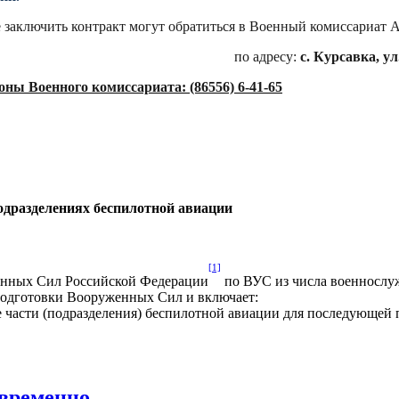
заключить контракт могут обратиться в Военный комиссариат 
по адресу:
с. Курсавка, ул.
ны Военного комиссариата: (86556) 6-41-65
одразделениях беспилотной авиации
[1]
енных Сил Российской Федерации
по ВУС из числа военнослуж
подготовки Вооруженных Сил и включает:
 части (подразделения) беспилотной авиации для последующей
овременно