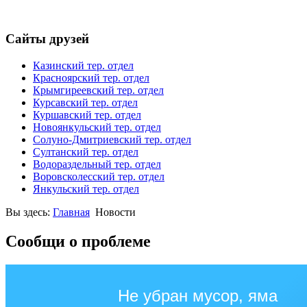
Сайты друзей
Казинский тер. отдел
Красноярский тер. отдел
Крымгиреевский тер. отдел
Курсавский тер. отдел
Куршавский тер. отдел
Новоянкульский тер. отдел
Солуно-Дмитриевский тер. отдел
Султанский тер. отдел
Водораздельный тер. отдел
Воровсколесский тер. отдел
Янкульский тер. отдел
Вы здесь:
Главная
Новости
Сообщи о проблеме
Не убран мусор, яма