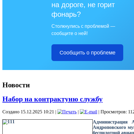
на дороге, не горит
фонарь?
Столкнулись с проблемой —
сообщите о ней!
Сообщить о проблеме
Новости
Набор на контрактуню службу
Создано 15.12.2025 10:21
|
|
| Просмотров: 11
Администрация А
Андроповского му
беспилотной авиац