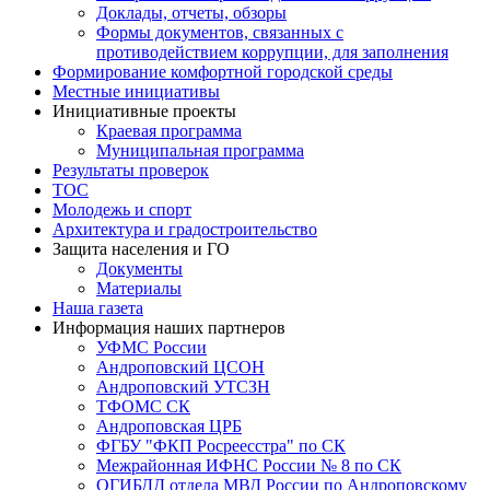
Доклады, отчеты, обзоры
Формы документов, связанных с
противодействием коррупции, для заполнения
Формирование комфортной городской среды
Местные инициативы
Инициативные проекты
Краевая программа
Муниципальная программа
Результаты проверок
ТОС
Молодежь и спорт
Архитектура и градостроительство
Защита населения и ГО
Документы
Материалы
Наша газета
Информация наших партнеров
УФМС России
Андроповский ЦСОН
Андроповский УТСЗН
ТФОМС СК
Андроповская ЦРБ
ФГБУ "ФКП Росреесстра" по СК
Межрайонная ИФНС России № 8 по СК
ОГИБДД отдела МВД России по Андроповскому