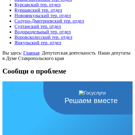
Курсавский тер. отдел
Куршавский тер. отдел
Новоянкульский тер. отдел
Солуно-Дмитриевский тер. отдел
Султанский тер. отдел
Водораздельный тер. отдел
Воровсколесский тер. отдел
Янкульский тер. отдел
Вы здесь:
Главная
Депутатская деятельность
Наши депутаты
в Думе Ставропольского края
Сообщи о проблеме
Решаем вместе