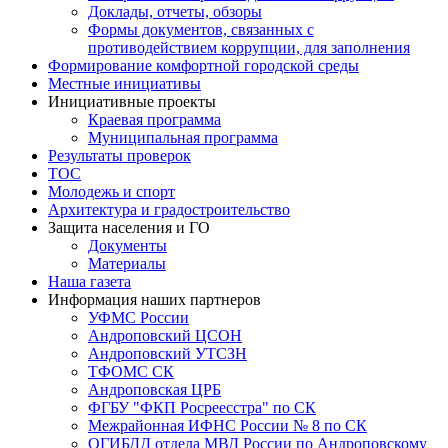
Доклады, отчеты, обзоры
Формы документов, связанных с
противодействием коррупции, для заполнения
Формирование комфортной городской среды
Местные инициативы
Инициативные проекты
Краевая программа
Муниципальная программа
Результаты проверок
ТОС
Молодежь и спорт
Архитектура и градостроительство
Защита населения и ГО
Документы
Материалы
Наша газета
Информация наших партнеров
УФМС России
Андроповский ЦСОН
Андроповский УТСЗН
ТФОМС СК
Андроповская ЦРБ
ФГБУ "ФКП Росреесстра" по СК
Межрайонная ИФНС России № 8 по СК
ОГИБДД отдела МВД России по Андроповскому