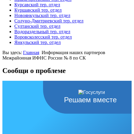
Курсавский тер. отдел
Куршавский тер. отдел
Новоянкульский тер. отдел
Солуно-Дмитриевский тер. отдел
Султанский тер. отдел
Водораздельный тер. отдел
Воровсколесский тер. отдел
Янкульский тер. отдел
Вы здесь:
Главная
Информация наших партнеров
Межрайонная ИФНС России № 8 по СК
Сообщи о проблеме
Решаем вместе