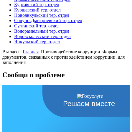
Курсавский тер. отдел
Куршавский тер. отдел
Новоянкульский тер. отдел
Солуно-Дмитриевский тер. отдел
Султанский тер. отдел
Водораздельный тер. отдел
Воровсколесский тер. отдел
Янкульский тер. отдел
Вы здесь:
Главная
Противодействие коррупции
Формы
документов, связанных с противодействием коррупции, для
заполнения
Сообщи о проблеме
Решаем вместе