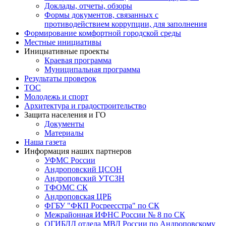
Доклады, отчеты, обзоры
Формы документов, связанных с
противодействием коррупции, для заполнения
Формирование комфортной городской среды
Местные инициативы
Инициативные проекты
Краевая программа
Муниципальная программа
Результаты проверок
ТОС
Молодежь и спорт
Архитектура и градостроительство
Защита населения и ГО
Документы
Материалы
Наша газета
Информация наших партнеров
УФМС России
Андроповский ЦСОН
Андроповский УТСЗН
ТФОМС СК
Андроповская ЦРБ
ФГБУ "ФКП Росреесстра" по СК
Межрайонная ИФНС России № 8 по СК
ОГИБДД отдела МВД России по Андроповскому