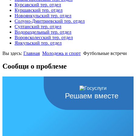
Курсавский тер. отдел
Куршавский тер. отдел
Новоянкульский тер. отдел
Солуно-Дмитриевский тер. отдел
Султанский тер. отдел
Водораздельный тер. отдел
Воровсколесский тер. отдел
Янкульский тер. отдел
Вы здесь:
Главная
Молодежь и спорт
Футбольные встречи
Сообщи о проблеме
Решаем вместе