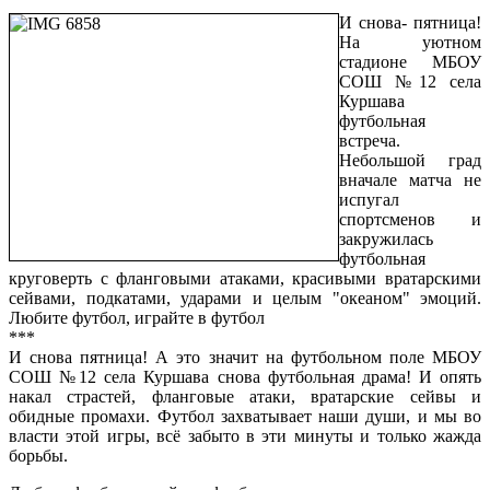
И снова- пятница!
На уютном
стадионе МБОУ
СОШ №12 села
Куршава
футбольная
встреча.
Небольшой град
вначале матча не
испугал
спортсменов и
закружилась
футбольная
круговерть с фланговыми атаками, красивыми вратарскими
сейвами, подкатами, ударами и целым "океаном" эмоций.
Любите футбол, играйте в футбол
***
И снова пятница! А это значит на футбольном поле МБОУ
СОШ №12 села Куршава снова футбольная драма! И опять
накал страстей, фланговые атаки, вратарские сейвы и
обидные промахи. Футбол захватывает наши души, и мы во
власти этой игры, всё забыто в эти минуты и только жажда
борьбы.