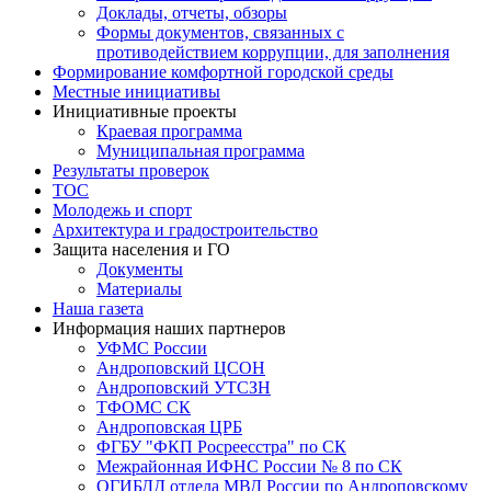
Доклады, отчеты, обзоры
Формы документов, связанных с
противодействием коррупции, для заполнения
Формирование комфортной городской среды
Местные инициативы
Инициативные проекты
Краевая программа
Муниципальная программа
Результаты проверок
ТОС
Молодежь и спорт
Архитектура и градостроительство
Защита населения и ГО
Документы
Материалы
Наша газета
Информация наших партнеров
УФМС России
Андроповский ЦСОН
Андроповский УТСЗН
ТФОМС СК
Андроповская ЦРБ
ФГБУ "ФКП Росреесстра" по СК
Межрайонная ИФНС России № 8 по СК
ОГИБДД отдела МВД России по Андроповскому